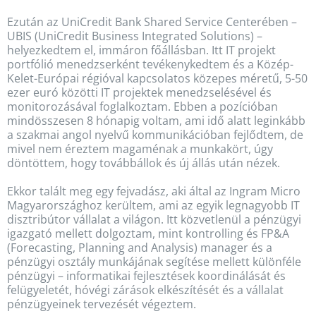
Ezután az UniCredit Bank Shared Service Centerében –
UBIS (UniCredit Business Integrated Solutions) –
helyezkedtem el, immáron főállásban. Itt IT projekt
portfólió menedzserként tevékenykedtem és a Közép-
Kelet-Európai régióval kapcsolatos közepes méretű, 5-50
ezer euró közötti IT projektek menedzselésével és
monitorozásával foglalkoztam. Ebben a pozícióban
mindösszesen 8 hónapig voltam, ami idő alatt leginkább
a szakmai angol nyelvű kommunikációban fejlődtem, de
mivel nem éreztem magaménak a munkakört, úgy
döntöttem, hogy továbbállok és új állás után nézek.
Ekkor talált meg egy fejvadász, aki által az Ingram Micro
Magyarországhoz kerültem, ami az egyik legnagyobb IT
disztribútor vállalat a világon. Itt közvetlenül a pénzügyi
igazgató mellett dolgoztam, mint kontrolling és FP&A
(Forecasting, Planning and Analysis) manager és a
pénzügyi osztály munkájának segítése mellett különféle
pénzügyi – informatikai fejlesztések koordinálását és
felügyeletét, hóvégi zárások elkészítését és a vállalat
pénzügyeinek tervezését végeztem.