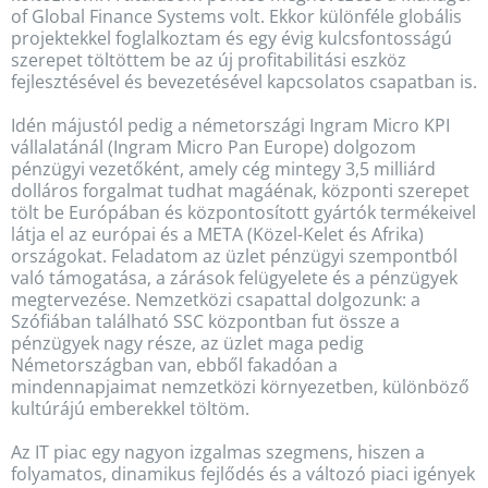
of Global Finance Systems volt. Ekkor különféle globális
projektekkel foglalkoztam és egy évig kulcsfontosságú
szerepet töltöttem be az új profitabilitási eszköz
fejlesztésével és bevezetésével kapcsolatos csapatban is.
Idén májustól pedig a németországi Ingram Micro KPI
vállalatánál (Ingram Micro Pan Europe) dolgozom
pénzügyi vezetőként, amely cég mintegy 3,5 milliárd
dolláros forgalmat tudhat magáénak, központi szerepet
tölt be Európában és központosított gyártók termékeivel
látja el az európai és a META (Közel-Kelet és Afrika)
országokat. Feladatom az üzlet pénzügyi szempontból
való támogatása, a zárások felügyelete és a pénzügyek
megtervezése. Nemzetközi csapattal dolgozunk: a
Szófiában található SSC központban fut össze a
pénzügyek nagy része, az üzlet maga pedig
Németországban van, ebből fakadóan a
mindennapjaimat nemzetközi környezetben, különböző
kultúrájú emberekkel töltöm.
Az IT piac egy nagyon izgalmas szegmens, hiszen a
folyamatos, dinamikus fejlődés és a változó piaci igények