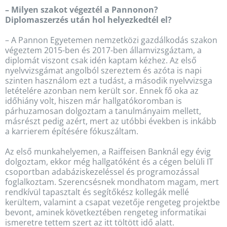
– Milyen szakot végeztél a Pannonon?
Diplomaszerzés után hol helyezkedtél el?
– A Pannon Egyetemen nemzetközi gazdálkodás szakon
végeztem 2015-ben és 2017-ben államvizsgáztam, a
diplomát viszont csak idén kaptam kézhez. Az első
nyelvvizsgámat angolból szereztem és azóta is napi
szinten használom ezt a tudást, a második nyelvvizsga
letételére azonban nem került sor. Ennek fő oka az
időhiány volt, hiszen már hallgatókoromban is
párhuzamosan dolgoztam a tanulmányaim mellett,
másrészt pedig azért, mert az utóbbi években is inkább
a karrierem építésére fókuszáltam.
Az első munkahelyemen, a Raiffeisen Banknál egy évig
dolgoztam, ekkor még hallgatóként és a cégen belüli IT
csoportban adabáziskezeléssel és programozással
foglalkoztam. Szerencsésnek mondhatom magam, mert
rendkívül tapasztalt és segítőkész kollegák mellé
kerültem, valamint a csapat vezetője rengeteg projektbe
bevont, aminek következtében rengeteg informatikai
ismeretre tettem szert az itt töltött idő alatt.