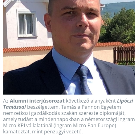
Az
Alumni interjúsorozat
következő alanyaként
Lipóczi
Tamással
beszélgettem. Tamás a Pannon Egyetem
nemzetközi gazdálkodás szakán szerezte diplomáját,
amely tudást a mindennapokban a németországi Ingram
Micro KPI vállalatánál (Ingram Micro Pan Europe)
kamatoztat, mint pénzügyi vezető.