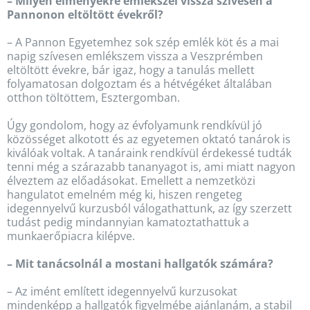
– Milyen élményekre emlékszel vissza szívesen a
Pannonon eltöltött évekről?
– A Pannon Egyetemhez sok szép emlék köt és a mai
napig szívesen emlékszem vissza a Veszprémben
eltöltött évekre, bár igaz, hogy a tanulás mellett
folyamatosan dolgoztam és a hétvégéket általában
otthon töltöttem, Esztergomban.
Úgy gondolom, hogy az évfolyamunk rendkívül jó
közösséget alkotott és az egyetemen oktató tanárok is
kiválóak voltak. A tanáraink rendkívül érdekessé tudták
tenni még a szárazabb tananyagot is, ami miatt nagyon
élveztem az előadásokat. Emellett a nemzetközi
hangulatot emelném még ki, hiszen rengeteg
idegennyelvű kurzusból válogathattunk, az így szerzett
tudást pedig mindannyian kamatoztathattuk a
munkaerőpiacra kilépve.
– Mit tanácsolnál a mostani hallgatók számára?
– Az imént említett idegennyelvű kurzusokat
mindenképp a hallgatók figyelmébe ajánlanám, a stabil