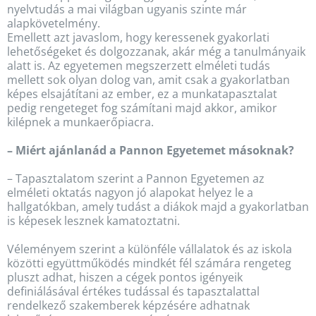
nyelvtudás a mai világban ugyanis szinte már
alapkövetelmény.
Emellett azt javaslom, hogy keressenek gyakorlati
lehetőségeket és dolgozzanak, akár még a tanulmányaik
alatt is. Az egyetemen megszerzett elméleti tudás
mellett sok olyan dolog van, amit csak a gyakorlatban
képes elsajátítani az ember, ez a munkatapasztalat
pedig rengeteget fog számítani majd akkor, amikor
kilépnek a munkaerőpiacra.
– Miért ajánlanád a Pannon Egyetemet másoknak?
– Tapasztalatom szerint a Pannon Egyetemen az
elméleti oktatás nagyon jó alapokat helyez le a
hallgatókban, amely tudást a diákok majd a gyakorlatban
is képesek lesznek kamatoztatni.
Véleményem szerint a különféle vállalatok és az iskola
közötti együttműködés mindkét fél számára rengeteg
pluszt adhat, hiszen a cégek pontos igényeik
definiálásával értékes tudással és tapasztalattal
rendelkező szakemberek képzésére adhatnak