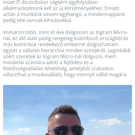
miatt IT disztribútor cégként egyfolytában
alkalmazkodnunk kell az új körülményekhez. Emiatt
aztán a munkánk sosem egyhangú, a mindennapjaink
pedig tele vannak kihívásokkal.
Immáron több, mint öt éve dolgozom az Ingram Micro-
nál, ez idő alatt pedig rengeteg különböző országból és
más kultúrával rendelkező emberrel dolgozhattam
együtt a vállalati hierarchia minden szintjéről. Leginkább
azért szeretek az Ingram Micro-nál dolgozni, mert
mindenki számára adott a fejlődési és a
felelősségvállalási lehetőség, amelyből szabadon
választhat a munkavállaló, hogy mennyit vállal magára.