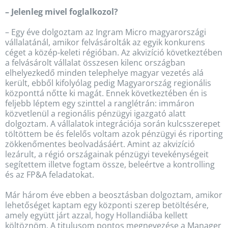
– Jelenleg mivel foglalkozol?
– Egy éve dolgoztam az Ingram Micro magyarországi
vállalatánál, amikor felvásárolták az egyik konkurens
céget a közép-keleti régióban. Az akvizíció következtében
a felvásárolt vállalat összesen kilenc országban
elhelyezkedő minden telephelye magyar vezetés alá
került, ebből kifolyólag pedig Magyarország regionális
központtá nőtte ki magát. Ennek következtében én is
feljebb léptem egy szinttel a ranglétrán: immáron
közvetlenül a regionális pénzügyi igazgató alatt
dolgoztam. A vállalatok integrációja során kulcsszerepet
töltöttem be és felelős voltam azok pénzügyi és riporting
zökkenőmentes beolvadásáért. Amint az akvizíció
lezárult, a régió országainak pénzügyi tevekénységeit
segítettem illetve fogtam össze, beleértve a kontrolling
és az FP&A feladatokat.
Már három éve ebben a beosztásban dolgoztam, amikor
lehetőséget kaptam egy központi szerep betöltésére,
amely együtt járt azzal, hogy Hollandiába kellett
költöznöm. A titulusom pontos megnevezése a Manager