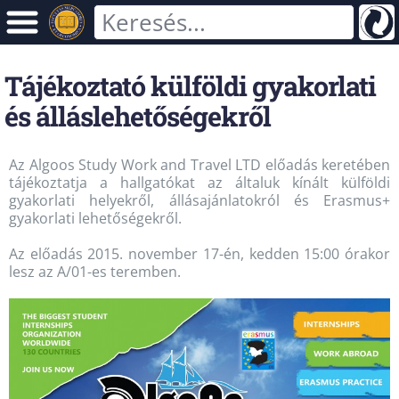
Tájékoztató külföldi gyakorlati
és álláslehetőségekről
Az Algoos Study Work and Travel LTD előadás keretében
tájékoztatja a hallgatókat az általuk kínált külföldi
gyakorlati helyekről, állásajánlatokról és Erasmus+
gyakorlati lehetőségekről.
Az előadás 2015. november 17-én, kedden 15:00 órakor
lesz az A/01-es teremben.