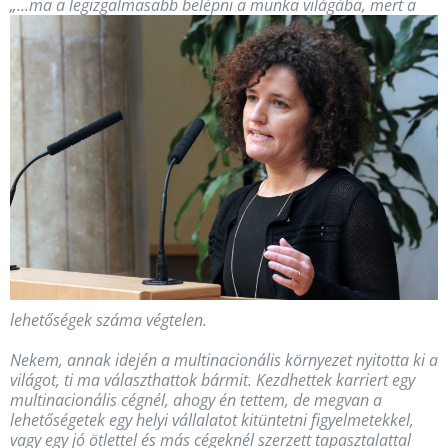
„…ma a legizgalm
asabb belépni a munka világába, mert a
lehetőségek száma végtelen.
Nekem, annak idején a multinacionális környezet nyitotta ki a
világot, ti ma választhattok bármit. Kezdhettek karriert egy
multinacionális cégnél, ahogy én tettem, de megvan a
lehetőségetek egy helyi vállalatot kitüntetni figyelmetekkel,
vagy egy jó ötlettel és más cégeknél szerzett tapasztalattal