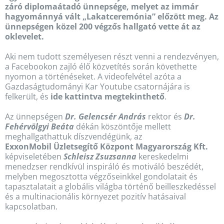
záró diplomaátadó ünnepsége, melyet az immár
hagyománnyá vált „Lakatceremónia” előzött meg. Az
ünnepségen közel 200 végzős hallgató vette át az
oklevelet.
Aki nem tudott személyesen részt venni a rendezvényen,
a Facebookon zajló élő közvetítés során követhette
nyomon a történéseket. A videofelvétel azóta a
Gazdaságtudományi Kar Youtube csatornájára is
felkerült, és
ide kattintva megtekinthető
.
Az ünnepségen
Dr. Gelencsér András
rektor és
Dr.
Fehérvölgyi Beáta
dékán köszöntője mellett
meghallgathattuk díszvendégünk, az
ExxonMobil Üzletsegítő Központ Magyarország Kft.
képviseletében
Schleisz Zsuzsanna
kereskedelmi
menedzser rendkívül inspiráló és motiváló beszédét,
melyben megosztotta végzőseinkkel gondolatait és
tapasztalatait a globális világba történő beilleszkedéssel
és a multinacionális környezet pozitív hatásaival
kapcsolatban.